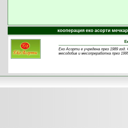
кооперация еко асорти мечкар
Е
Еко Асорти е учредена през 1989 год.
месодобив и месопреработка през 1995