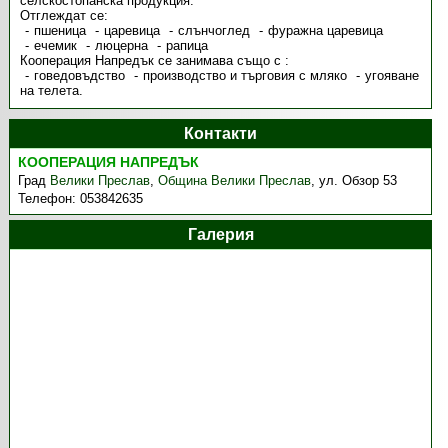
селскостопанска продукция.
Отглеждат се:
пшеница
царевица
слънчоглед
фуражна царевица
ечемик
люцерна
рапица
Кооперация Напредък се занимава също с :
говедовъдство
производство и търговия с мляко
угояване
на телета.
Контакти
КООПЕРАЦИЯ НАПРЕДЪК
Град
Велики Преслав
,
Община Велики Преслав
,
ул. Обзор 53
Телефон:
053842635
Галерия