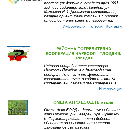
Кооперация Фармко е учредена през 1991
год. със седалище град Пловдив, ул.
Мечников №4. Динамично развиваща се,
пазарно ориентирана компания с обхват
на дейност внос-износ и търговия на:
Информация
Галерия
Контакти
РАЙОННА ПОТРЕБИТЕЛНА
КООПЕРАЦИЯ НАРКООП - ПЛОВДИВ,
Пловдив
Районна потребителна кооперация
Наркооп - Пловдив, е с дългогодишна
история. Тя е част от Централния
кооперативен съюз, в който влизат 34
кооперативни съюза и 800 кооперации в
Информация
ОМЕГА АГРО ЕООД, Пловдив
Омега Агро ЕООД е фирма със седалище
град Пловдив, р-н Северен, бул. Дунав No
5. Фирмата развива своята дейност в
областта на селското стопанство.
Занимава се със създава