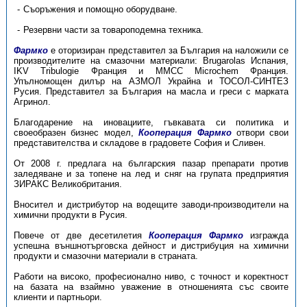
Съоръжения и помощно оборудване.
Резервни части за товароподемна техника.
Фармко
е оторизиран представител за България на наложили се
производителите на смазочни материали: Brugarolas Испания,
IKV Tribulogie Франция и MMCC Microchem Франция.
Упълномощен дилър на АЗМОЛ Украйна и ТОСОЛ-СИНТЕЗ
Русия. Представител за България на масла и греси с марката
Агринол.
Благодарение на иновациите, гъвкавата си политика и
своеобразен бизнес модел,
Кооперация Фармко
отвори свои
представителства и складове в градовете София и Сливен.
От 2008 г. предлага на българския пазар препарати против
заледяване и за топене на лед и сняг на групата предприятия
ЗИРАКС Великобритания.
Вносител и дистрибутор на водещите заводи-производители на
химични продукти в Русия.
Повече от две десетилетия
Кооперация Фармко
изгражда
успешна външнотърговска дейност и дистрибуция на химични
продукти и смазочни материали в страната.
Работи на високо, професионално ниво, с точност и коректност
на базата на взаймно уважение в отношенията със своите
клиенти и партньори.