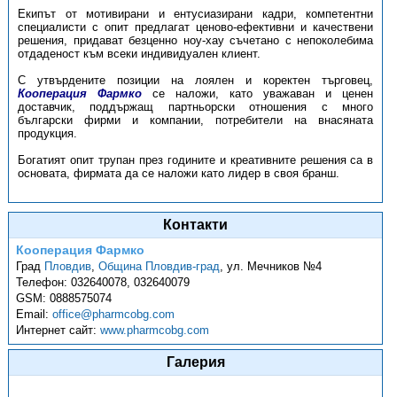
Екипът от мотивирани и ентусиазирани кадри, компетентни
специалисти с опит предлагат ценово-ефективни и качествени
решения, придават безценно ноу-хау съчетано с непоколебима
отдаденост към всеки индивидуален клиент.
С утвърдените позиции на лоялен и коректен търговец,
Кооперация Фармко
се наложи, като уважаван и ценен
доставчик, поддържащ партньорски отношения с много
български фирми и компании, потребители на внасяната
продукция.
Богатият опит трупан през годините и креативните решения са в
основата, фирмата да се наложи като лидер в своя бранш.
Контакти
Кооперация Фармко
Град
Пловдив
,
Община Пловдив-град
,
ул. Мечников №4
Телефон:
032640078, 032640079
GSM:
0888575074
Email:
office@pharmcobg.com
Интернет сайт:
www.pharmcobg.com
Галерия