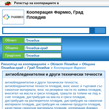
Регистър на кооперациите в
България
Кооперация Фармко, Град
Пловдив
Област
Община
Град/село
Регистър на кооперациите
»
Област Пловдив
»
Община
Пловдив-град
»
Град Пловдив
»
Кооперация Фармко
антиобледенителни и други технически течности
антиобледенителни и други технически течности
,
антиобледенителни течности пловдив
,
внос износ и търговия със
смазочни материали
,
внос на резервни части по заявка пловдив
,
вносител на масла и греси пловдив
,
гранули за топене на лед и
сняг пловдив
,
дистрибуция на масла и греси пловдив
,
дистрибуция на разтворители пловдив
,
дистрибуция на смазочни
материали пловдив
,
дистрибуция на химични продукти пловдив
,
качествени смазочни материали пловдив
,
кооперация фармко
,