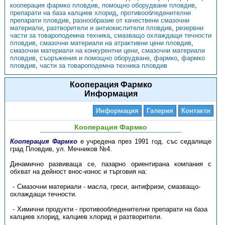
кооперация фармко пловдив
,
помощно оборудване пловдив
,
препарати на база калциев хлорид
,
противообледенителни
препарати пловдив
,
разнообразие от качествени смазочни
материали
,
разтворители и антиокислители пловдив
,
резервни
части за товароподемна техника
,
смазващо охлаждащи течности
пловдив
,
смазочни материали на атрактивни цени пловдив
,
смазочни материали на конкурентни цени
,
смазочни материали
пловдив
,
съоръжения и помощно оборудване
,
фармко
,
фармко
пловдив
,
части за товароподемна техника пловдив
Кооперация Фармко
Информация
Информация
Галерия
Контакти
Кооперация Фармко
Кооперация Фармко
е учредена през 1991 год. със седалище
град Пловдив, ул. Мечников №4.
Динамично развиваща се, пазарно ориентирана компания с
обхват на дейност внос-износ и търговия на:
Смазочни материали - масла, греси, антифризи, смазващо-
охлаждащи течности.
Химични продукти - противообледенителни препарати на база
калциев хлорид, калциев хлорид и разтворители.