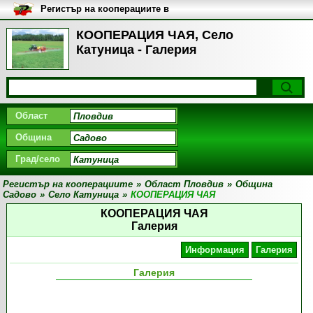
Регистър на кооперациите в
България
КООПЕРАЦИЯ ЧАЯ, Село
Катуница - Галерия
Област
Община
Град/село
Регистър на кооперациите
»
Област Пловдив
»
Община
Садово
»
Село Катуница
»
КООПЕРАЦИЯ ЧАЯ
КООПЕРАЦИЯ ЧАЯ
Галерия
Информация
Галерия
Галерия