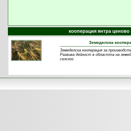
кооперация янтра ценово 
Земеделска коопера
Земеделска кооперация за производств
Развива дейност в областта на земед
селскос