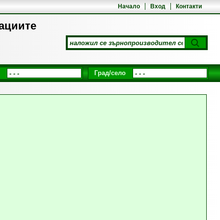
Начало
Вход
Контакти
рациите
Град/село