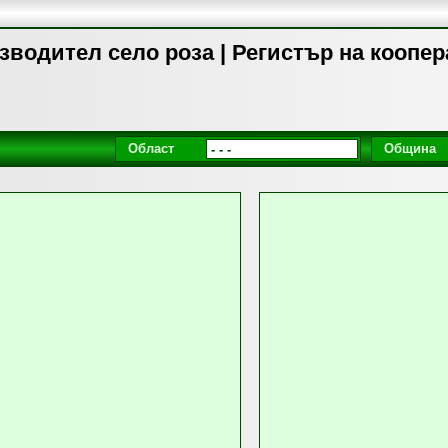
водител село роза | Регистър на коопе
Област
Община