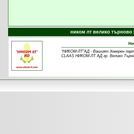
ником лт велико търново 
Ни
“НИКОМ-ЛТ”АД - Вашият доверен парт
CLAAS НИКОМ-ЛТ АД гр. Велико Търнов