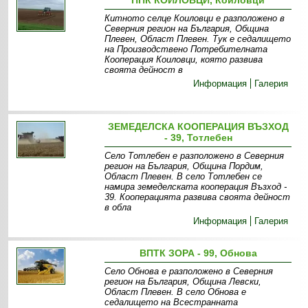
ППК КОИЛОВЦИ, Коиловци
Китното селце Коиловци е разположено в
Северния регион на България, Община
Плевен, Област Плевен. Тук е седалището
на Производствено Потребителната
Кооперация Коиловци , която развива
своята дейност в
Информация
Галерия
ЗЕМЕДЕЛСКА КООПЕРАЦИЯ ВЪЗХОД
- 39, Тотлебен
Село Тотлебен е разположено в Северния
регион на България, Община Пордим,
Област Плевен. В село Тотлебен се
намира земеделската кооперация Възход -
39. Кооперацията развива своята дейност
в обла
Информация
Галерия
ВПТК ЗОРА - 99, Обнова
Село Обнова е разположено в Северния
регион на България, Oбщина Левски,
Oбласт Плевен. В село Обнова е
седалището на Всестранната