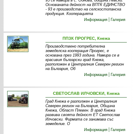
93 се намира в с. Обнова, община Левски.
Основаната дейност на ВПТК ЕДИНСТВО
- 93 е производство на селскостопанска
продукция. Кооперацията
Информация
Галерия
ППЗК ПРОГРЕС, Кнежа
Производствено потребителна
земеделска кооперация Прогрес, е
основана през 1993 година. Намира се в
красивия български град Кнежа,
разположен в Централния Северен регион
на България, Об
Информация
Галерия
СВЕТОСЛАВ ИЛЧОВСКИ, Кнежа
Град Кнежа е разполжен в Централния
Северен регион на България, Община
Кнежа, Област Плевен. В град Кнежа
развива своята дейност ЕТ Светослав
Илчовски. Фирмата се занимава със
земеделие. О
Информация
Галерия