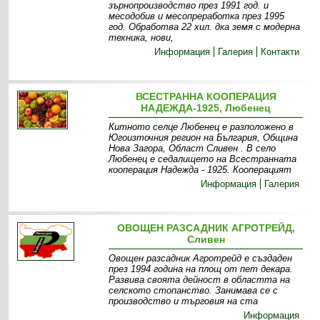
зърнопроизводство през 1991 год. и
месодобив и месопреработка през 1995
год. Обработва 22 хил. дка земя c модерна
техника, нови,
Информация
Галерия
Контакти
ВСЕСТРАННА КООПЕРАЦИЯ
НАДЕЖДА-1925, Любенец
Китното селце Любенец е разположено в
Югоизточния регион на България, Община
Нова Загора, Област Сливен . В село
Любенец е седалището на Всестранната
кооперация Надежда - 1925. Кооперацият
Информация
Галерия
ОВОЩЕН РАЗСАДНИК АГРОТРЕЙД,
Сливен
Овощен разсадник Агротрейд е създаден
през 1994 година на площ от пет декара.
Развива своята дейност в областта на
селското стопанство. Занимава се с
производство и търговия на ста
Информация