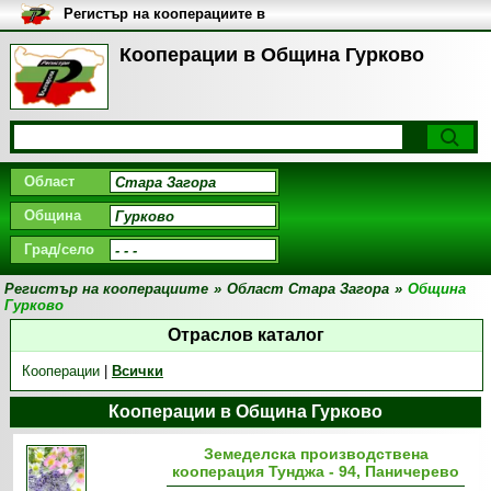
Регистър на кооперациите в
България
Кооперации в Община Гурково
Област
Община
Град/село
Регистър на кооперациите
»
Област Стара Загора
»
Община
Гурково
Отраслов каталог
Кооперации
|
Всички
Кооперации в Община Гурково
Земеделска производствена
кооперация Тунджа - 94, Паничерево