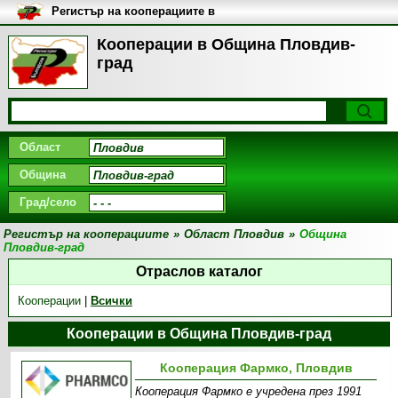
Регистър на кооперациите в
България
Кооперации в Община Пловдив-
град
Област
Община
Град/село
Регистър на кооперациите
»
Област Пловдив
»
Община
Пловдив-град
Отраслов каталог
Кооперации
|
Всички
Кооперации в Община Пловдив-град
Кооперация Фармко, Пловдив
Кооперация Фармко е учредена през 1991