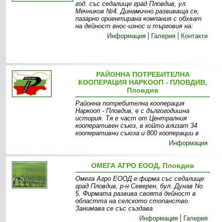
год. със седалище град Пловдив, ул.
Мечников №4. Динамично развиваща се,
пазарно ориентирана компания с обхват
на дейност внос-износ и търговия на:
Информация
Галерия
Контакти
РАЙОННА ПОТРЕБИТЕЛНА
КООПЕРАЦИЯ НАРКООП - ПЛОВДИВ,
Пловдив
Районна потребителна кооперация
Наркооп - Пловдив, е с дългогодишна
история. Тя е част от Централния
кооперативен съюз, в който влизат 34
кооперативни съюза и 800 кооперации в
Информация
ОМЕГА АГРО ЕООД, Пловдив
Омега Агро ЕООД е фирма със седалище
град Пловдив, р-н Северен, бул. Дунав No
5. Фирмата развива своята дейност в
областта на селското стопанство.
Занимава се със създава
Информация
Галерия