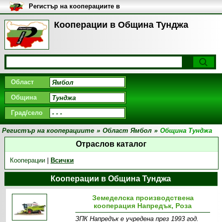
Регистър на кооперациите в
България
Кооперации в Община Тунджа
Област
Община
Град/село
Регистър на кооперациите
»
Област Ямбол
»
Община Тунджа
Отраслов каталог
Кооперации
|
Всички
Кооперации в Община Тунджа
Земеделска производствена
кооперация Напредък, Роза
ЗПК Напредък е учредена през 1993 год.