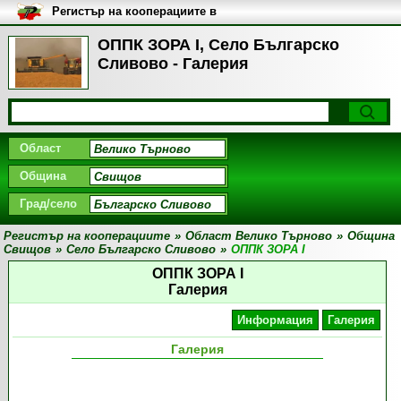
Регистър на кооперациите в
България
ОППК ЗОРА І, Село Българско
Сливово - Галерия
Област
Община
Град/село
Регистър на кооперациите
»
Област Велико Търново
»
Община
Свищов
»
Село Българско Сливово
»
ОППК ЗОРА І
ОППК ЗОРА І
Галерия
Информация
Галерия
Галерия