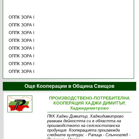
ОППК ЗОРА І
ОППК ЗОРА І
ОППК ЗОРА І
ОППК ЗОРА І
ОППК ЗОРА І
ОППК ЗОРА І
ОППК ЗОРА І
ОППК ЗОРА І
Още Кооперации в Община Свищов
ПРОИЗВОДСТВЕНО-ПОТРЕБИТЕЛНА
КООПЕРАЦИЯ ХАДЖИ ДИМИТЪР,
Хаджидимитрово
ПКК Хаджи Димитър, Хаджидимитрово
развива дейността си в областта на
производството на селскостопанска
продукция. Кооперацията произвежда
следните култури: - Рапица - Слънчоглед -