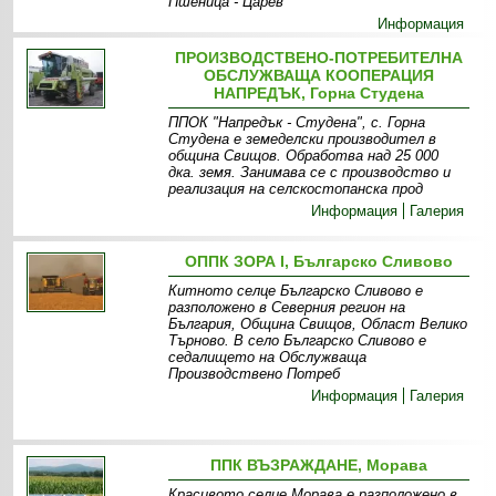
Пшеница - Царев
Информация
ПРОИЗВОДСТВЕНО-ПОТРЕБИТЕЛНА
ОБСЛУЖВАЩА КООПЕРАЦИЯ
НАПРЕДЪК, Горна Студена
ППОК "Напредък - Студена", с. Горна
Студена е земеделски производител в
община Свищов. Обработва над 25 000
дка. земя. Занимава се с производство и
реализация на селскостопанска прод
Информация
Галерия
ОППК ЗОРА І, Българско Сливово
Китното селце Българско Сливово е
разположено в Северния регион на
България, Община Свищов, Област Велико
Търново. В село Българско Сливово е
седалището на Обслужваща
Производствено Потреб
Информация
Галерия
ППК ВЪЗРАЖДАНЕ, Морава
Красивото селце Морава е разположено в