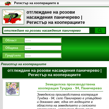
Регистър на кооперациите в
България
отглеждане на розови
насаждения паничерево |
Регистър на кооперациите
Област
Община
Град/село
Регистър на кооперациите
отглеждане на розови насаждения паничерево |
Регистър на кооперациите
Земеделска производствена
кооперация Тунджа - 94, Паничерево
Земеделска производствена кооперация
Тунджа - 94, село Паничерево e утвърдено
и доказано име, една от водещите в
областта на земеделието и селското