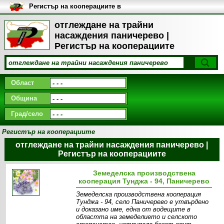
Регистър на кооперациите в
България
отглеждане на трайни
насаждения паничерево |
Регистър на кооперациите
Област
Община
Град/село
Регистър на кооперациите
отглеждане на трайни насаждения паничерево |
Регистър на кооперациите
Земеделска производствена
кооперация Тунджа - 94, Паничерево
Земеделска производствена кооперация
Тунджа - 94, село Паничерево e утвърдено
и доказано име, една от водещите в
областта на земеделието и селското