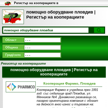
Регистър на кооперациите в
България
помощно оборудване пловдив |
Регистър на кооперациите
Област
Община
Град/село
Регистър на кооперациите
помощно оборудване пловдив | Регистър на
кооперациите
Кооперация Фармко, Пловдив
Кооперация Фармко е учредена през 1991
год. със седалище град Пловдив, ул.
Мечников №4. Динамично развиваща се,
пазарно ориентирана компания с обхват
на дейност внос-износ и търговия на: