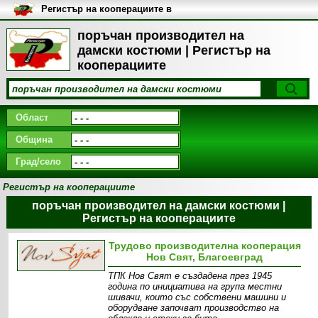
Регистър на кооперациите в
България
поръчан производител на
дамски костюми | Регистър на
кооперациите
Област
Община
Град/село
Регистър на кооперациите
поръчан производител на дамски костюми |
Регистър на кооперациите
Трудово производителна кооперация
Нов Свят, Благоевград
ТПК Нов Свят е създадена през 1945
година по инициатива на група местни
шивачи, които със собствени машини и
оборудване започват производство на