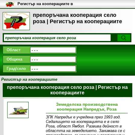
Регистър на кооперациите в
България
препоръчана кооперация село
роза | Регистър на кооперациите
Област
Община
Град/село
Регистър на кооперациите
препоръчана кооперация село роза | Регистър на
кооперациите
Земеделска производствена
кооперация Напредък, Роза
ЗПК Напредък е учредена през 1993 год.
Седалището на кооперацията е в село
Роза, област Ямбол. Развива дейност в
областта на земеделието. Занимава се с