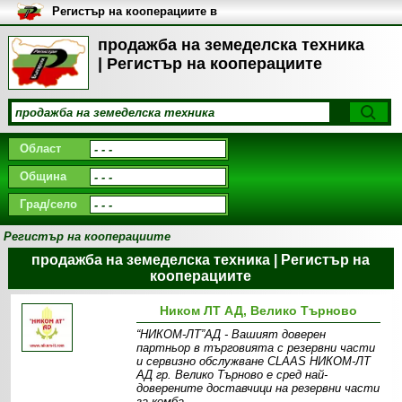
Регистър на кооперациите в
България
продажба на земеделска техника
| Регистър на кооперациите
Област
Община
Град/село
Регистър на кооперациите
продажба на земеделска техника | Регистър на
кооперациите
Ником ЛТ АД, Велико Търново
“НИКОМ-ЛТ”АД - Вашият доверен
партньор в търговията с резервни части
и сервизно обслужване CLAAS НИКОМ-ЛТ
АД гр. Велико Търново е сред най-
доверените доставчици на резервни части
за комба