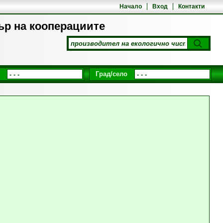
Начало
Вход
Контакти
ър на кооперациите
Град/село