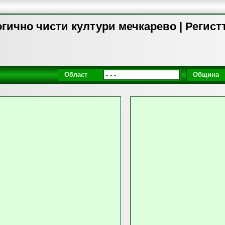
гично чисти култури мечкарево | Регист
Област
Община