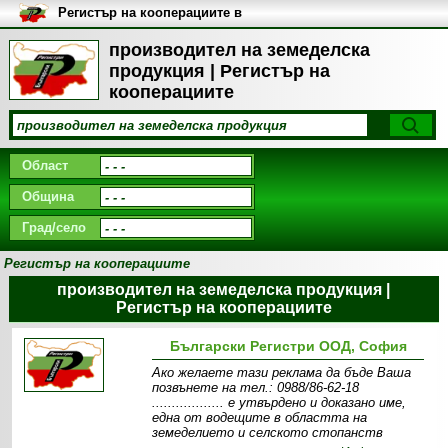
Регистър на кооперациите в
България
производител на земеделска
продукция | Регистър на
кооперациите
Област
Община
Град/село
Регистър на кооперациите
производител на земеделска продукция |
Регистър на кооперациите
Български Регистри ООД, София
Ако желаете тази реклама да бъде Ваша
позвънете на тел.: 0988/86-62-18
.................. e утвърдено и доказано име,
една от водещите в областта на
земеделието и селското стопанств