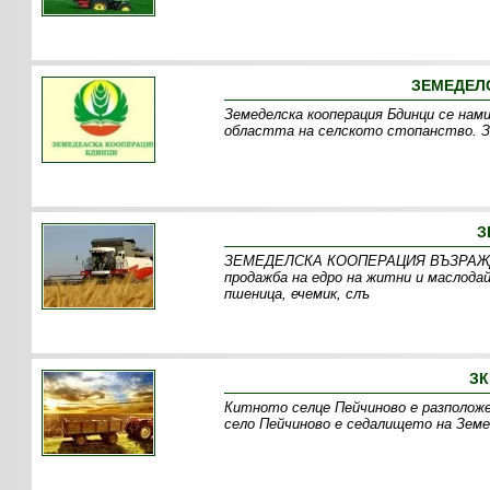
ЗЕМЕДЕЛ
Земеделска кооперация Бдинци се нами
областта на селското стопанство. За
З
ЗЕМЕДЕЛСКА КООПЕРАЦИЯ ВЪЗРАЖДАНЕ
продажба на едро на житни и маслодай
пшеница, ечемик, слъ
ЗК
Китното селце Пейчиново е разположе
село Пейчиново е седалището на Земе