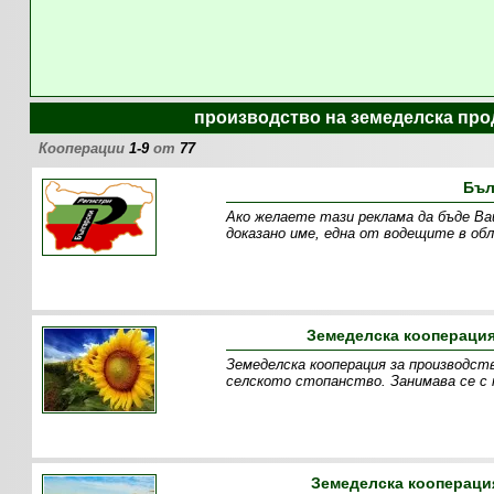
производство на земеделска про
Кооперации
1-9
от
77
Бъл
Ако желаете тази реклама да бъде Ваша п
доказано име, една от водещите в о
Земеделска кооперация
Земеделска кооперация за производст
селското стопанство. Занимава се с 
Земеделска кооперация