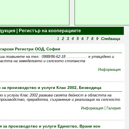
дукция | Регистър на кооперациите
1
2
3
4
5
6
7
8
9
Следваща
гарски Регистри ООД, София
озвънете на тел.: 0988/86-62-18 .................. e утвърдено и
бластта на земеделието и селското стопанств
Информация
 за производство и услуги Клас 2002, Безводица
во и услуги Клас 2002 развива своята дейност в областта на
производство, преработка, съхранение и реализация на селскосто
Информация
Галерия
 за производство и услуги Единство, Врани кон