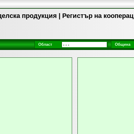
елска продукция | Регистър на коопера
Област
Община