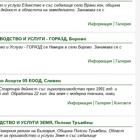
о и услуги Единство е със седалище село Врани кон, община
 дейност в областта на земеделието. Занимава се с
Информация
Галерия
ВОДСТВО И УСЛУГИ - ГОРАЗД, Борово
о и Услуги - ГОРАЗД се Намира в село Борово. Занимава се с
Информация
Галерия
ко Асорти 05 ЕООД, Сливен
 Стартира дейност със зърнопроизводство през 1991 год. и
 год. Обработва 22 хил. дка земя c модерна техника, нови,
Информация
Галерия
Контакти
ДСТВО И УСЛУГИ ЗЕМЯ, Полски Тръмбеш
Северния регион на България, Община Полски Тръмбеш, Област
я за производство и услуги Земя е със седалище