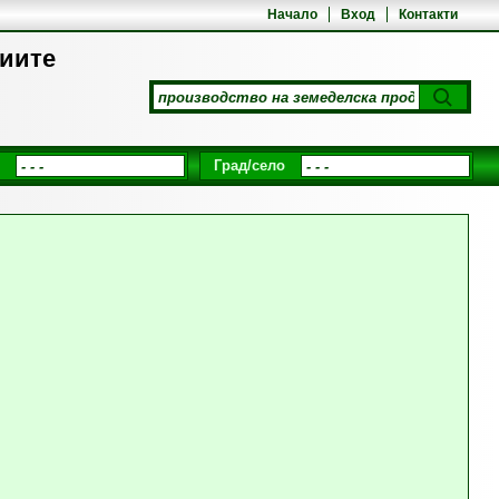
Начало
Вход
Контакти
циите
Град/село