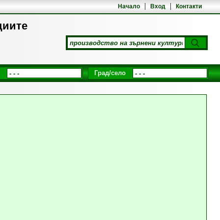
Начало
Вход
Контакти
циите
Град/село