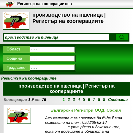
Регистър на кооперациите в
България
производство на пшеница |
Регистър на кооперациите
Област
Община
Град/село
Регистър на кооперациите
производство на пшеница | Регистър на
кооперациите
Кооперации
1-9
от
76
1
2
3
4
5
6
7
8
9
Следваща
Български Регистри ООД, София
Ако желаете тази реклама да бъде Ваша
позвънете на тел.: 0988/86-62-18
.................. e утвърдено и доказано име,
една от водещите в областта на