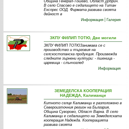
Община Генерал-Тошево, Област Добрич.
В село Спасово е седалището на Титан
Експрес ООД. Фирмата развива своята
дейност в
Информация
Галерия
ЗКПУ ФИЛИП ТОТЮ, Две могили
ЗКПУ ФИЛИП ТОТЮЗанимава се с
производство и търговия на
селскостопанска продукция. Произвежда
следните зърнени култури: - пшеница -
царевица - слънчоглед
Информация
ЗЕМЕДЕЛСКА КООПЕРАЦИЯ
НАДЕЖДА, Калиманци
Китното селце Калиманци е разположено в
Североизточния регион на България,
Община Суворово, Област Варна. В село
Калиманци е седалището на Земеделската
кооперация Надежда. Кооперацията
развива своята