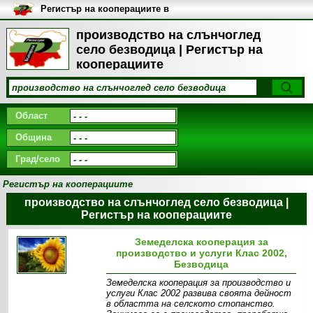
Регистър на кооперациите в
България
производство на слънчоглед
село безводица | Регистър на
кооперациите
Област
Община
Град/село
Регистър на кооперациите
производство на слънчоглед село безводица |
Регистър на кооперациите
Земеделска кооперация за
производство и услуги Клас 2002,
Безводица
Земеделска кооперация за производство и
услуги Клас 2002 развива своята дейност
в областта на селското стопанство.