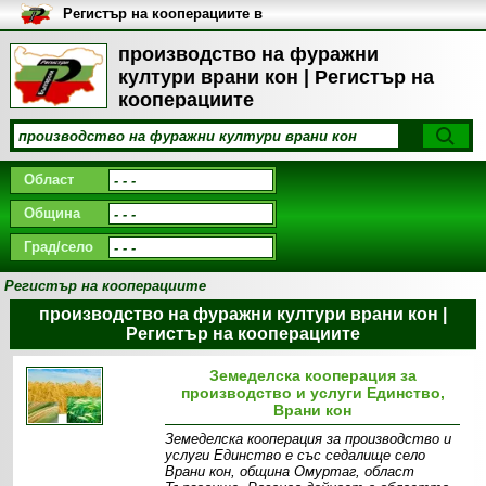
Регистър на кооперациите в
България
производство на фуражни
култури врани кон | Регистър на
кооперациите
Област
Община
Град/село
Регистър на кооперациите
производство на фуражни култури врани кон |
Регистър на кооперациите
Земеделска кооперация за
производство и услуги Единство,
Врани кон
Земеделска кооперация за производство и
услуги Единство е със седалище село
Врани кон, община Омуртаг, област