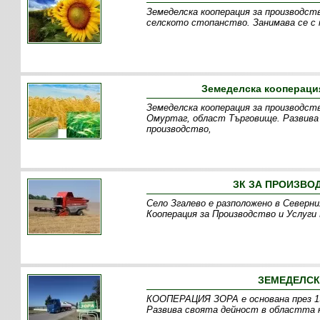
Земеделска кооперация за производст
селското стопанство. Занимава се с 
Земеделска кооперация
Земеделска кооперация за производств
Омуртаг, област Търговище. Развива
производство,
ЗК ЗА ПРОИЗВОД
Село Згалево е разположено в Северн
Кооперация за Производство и Услуги 
ЗЕМЕДЕЛСКА
КООПЕРАЦИЯ ЗОРА е основана през 199
Развива своята дейност в областта н