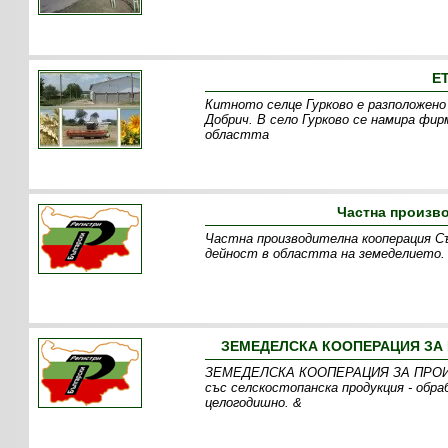
Е
Китното селце Гурково е разположено
Добрич. В село Гурково се намира фи
областта
Частна произв
Частна производителна кооперация Съ
дейност в областта на земеделието. 
ЗЕМЕДЕЛСКА КООПЕРАЦИЯ ЗА П
ЗЕМЕДЕЛСКА КООПЕРАЦИЯ ЗА ПРОИЗ
със селскостопанска продукция - обра
целогодишно. &