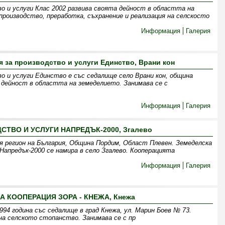
во и услуги Клас 2002 развива своята дейност в областта на
производство, преработка, съхранение и реализация на селскосто
Информация
Галерия
 за производство и услуги Единство, Врани кон
о и услуги Единство е със седалище село Врани кон, община
 дейност в областта на земеделието. Занимава се с
Информация
Галерия
СТВО И УСЛУГИ НАПРЕДЪК-2000, Згалево
ия регион на България, Община Пордим, Област Плевен. Земеделска
Напредък-2000 се намира в село Згалево. Кооперацията
Информация
Галерия
 КООПЕРАЦИЯ ЗОРА - КНЕЖА, Кнежа
4 година със седалище в град Кнежа, ул. Марин Боев № 73.
а селското стопанство. Занимава се с пр