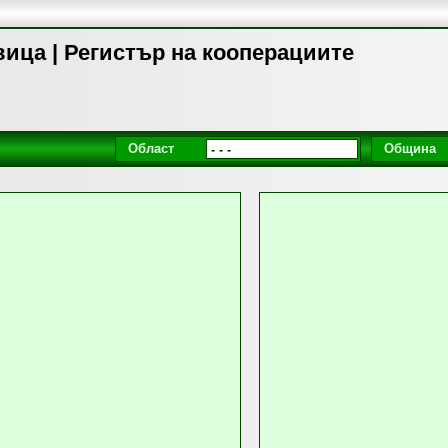
ица | Регистър на кооперациите
Област
Община