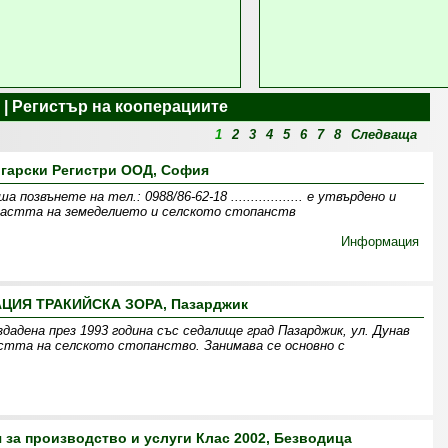
 | Регистър на кооперациите
1
2
3
4
5
6
7
8
Следваща
гарски Регистри ООД, София
озвънете на тел.: 0988/86-62-18 .................. e утвърдено и
бластта на земеделието и селското стопанств
Информация
ЦИЯ ТРАКИЙСКА ЗОРА, Пазарджик
ена през 1993 година със седалище град Пазарджик, ул. Дунав
стта на селското стопанство. Занимава се основно с
 за производство и услуги Клас 2002, Безводица