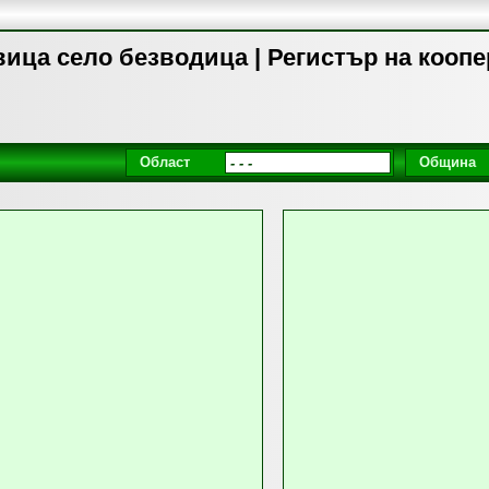
ица село безводица | Регистър на кооп
Област
Община