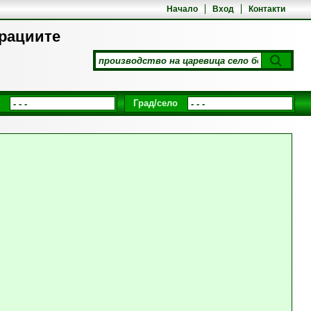
Начало
Вход
Контакти
ерациите
Град/село