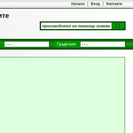
Начало
Вход
Контакти
ите
Град/село