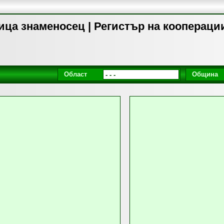
ца знаменосец | Регистър на коопераци
Област
Община