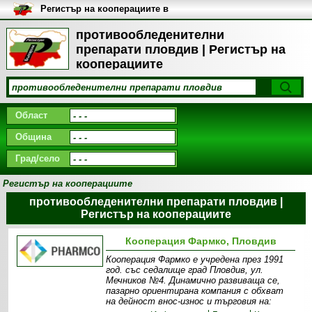
Регистър на кооперациите в
България
противообледенителни
препарати пловдив | Регистър на
кооперациите
Област
Община
Град/село
Регистър на кооперациите
противообледенителни препарати пловдив |
Регистър на кооперациите
Кооперация Фармко, Пловдив
Кооперация Фармко е учредена през 1991
год. със седалище град Пловдив, ул.
Мечников №4. Динамично развиваща се,
пазарно ориентирана компания с обхват
на дейност внос-износ и търговия на: