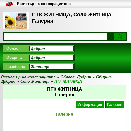
Регистър на кооперациите в
България
ПТК ЖИТНИЦА, Село Житница -
Галерия
Област
Община
Град/село
Регистър на кооперациите
»
Област Добрич
»
Община
Добрич
»
Село Житница
»
ПТК ЖИТНИЦА
ПТК ЖИТНИЦА
Галерия
Информация
Галерия
Галерия