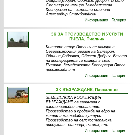
Община Добрич, Ообласт Добрич. В село
Смолница се намира Земеделската
Кооперазия на частните стопани
Александър Стамболийски
Информация
Галерия
ЗК ЗА ПРОИЗВОДСТВО И УСЛУГИ
ПЧЕЛА, Пчелник
Китното селце Пчелник се намира в
Североизточния регион на България,
Община Добричка, Област Добрич. Базата
на кооперацията се намира в село
Пчелник. Земеделската Кооперация Пчела
произвежда и т
Информация
Галерия
ЗК ВЪЗРАЖДАНЕ, Паскалево
ЗЕМЕДЕЛСКА КООПЕРАЦИЯ
ВЪЗРАЖДАНЕ се занимава с
растениевъдно стопанство.
Производство и продажба на едро на
житни и маслодайни култури.
Производство на селскостопанска
продукция - пшеница, ечемик, слъ
Информация
Галерия