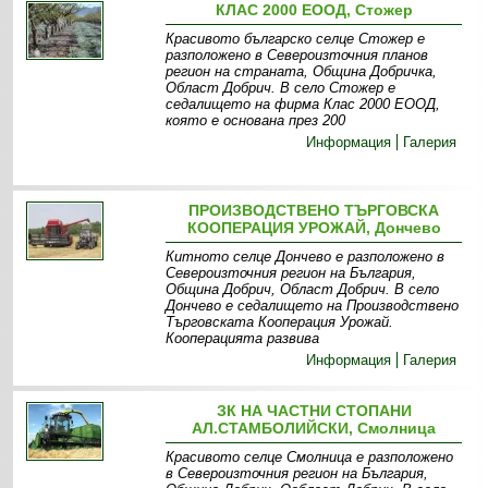
КЛАС 2000 ЕООД, Стожер
Красивото българско селце Стожер е
разположено в Североизточния планов
регион на страната, Община Добричка,
Област Добрич. В село Стожер е
седалището на фирма Клас 2000 ЕООД,
която е основана през 200
Информация
Галерия
ПРОИЗВОДСТВЕНО ТЪРГОВСКА
КООПЕРАЦИЯ УРОЖАЙ, Дончево
Китното селце Дончево е разположено в
Североизточния регион на България,
Община Добрич, Област Добрич. В село
Дончево е седалището на Производствено
Търговската Кооперация Урожай.
Кооперацията развива
Информация
Галерия
ЗК НА ЧАСТНИ СТОПАНИ
АЛ.СТАМБОЛИЙСКИ, Смолница
Красивото селце Смолница е разположено
в Североизточния регион на България,