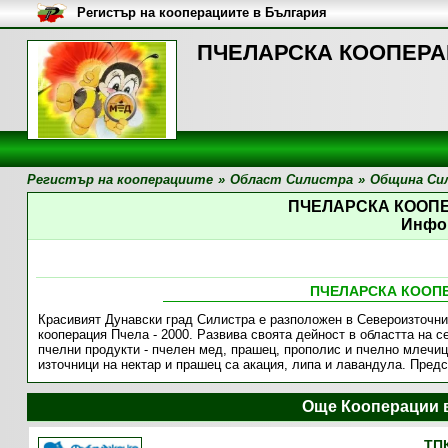
Регистър на кооперациите в България
ПЧЕЛАРСКА КООПЕРАЦИ
Регистър на кооперациите
»
Област Силистра
»
Община Си
ПЧЕЛАРСКА КООПЕ
Инфо
ПЧЕЛАРСКА КООПЕ
Красивият Дунавски град Силистра е разположен в Североизточн
кооперация Пчела - 2000. Развива своята дейност в областта на с
пчелни продукти - пчелен мед, прашец, прополис и пчелно млечиц
източници на нектар и прашец са акация, липа и лавандула. Пред
Още Кооперации 
ТП