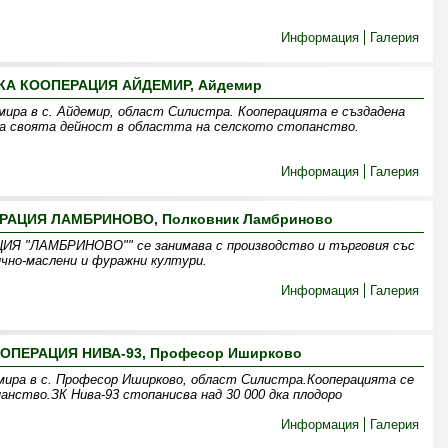
Информация
Галерия
КА КООПЕРАЦИЯ АЙДЕМИР, Айдемир
мира в с. Айдемир, област Силистра. Кооперацията е създадена
ива своята дейност в областта на селското стопанство.
Информация
Галерия
РАЦИЯ ЛАМБРИНОВО, Полковник Ламбриново
Я "ЛАМБРИНОВО"" се занимава с производство и търговия със
ично-маслени и фуражни култури.
Информация
Галерия
ОПЕРАЦИЯ НИВА-93, Професор Иширково
мира в с. Професор Иширково, област Силистра.Кооперацията се
анство.ЗК Нива-93 стопанисва над 30 000 дка плодоро
Информация
Галерия