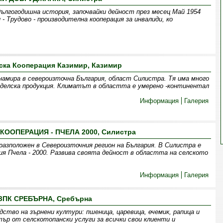
лгогодишна история, започвайки дейност през месец Май 1954
 - Трудово - производителна кооперация за инвалиди, ко
ска Кооперация Казимир, Казимир
 намира в североизточна България, област Силистра. Тя има много
еделска продукция. Климатът в областта е умерено -континентал
Информация
Галерия
КООПЕРАЦИЯ - ПЧЕЛА 2000, Силистра
разположен в Североизточния регион на България. В Силистра е
я Пчела - 2000. Развива своята дейност в областта на селското
Информация
Галерия
ЗПК СРЕБЪРНА, Сребърна
ство на зърнени култури: пшеница, царевица, ечемик, рапица и
тър от селскотопански услуги за всички свои клиенти и