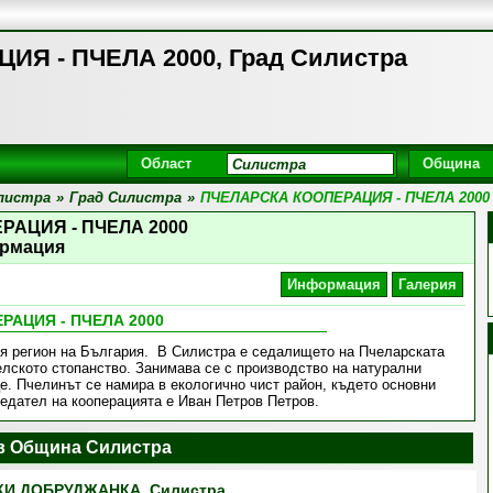
Я - ПЧЕЛА 2000, Град Силистра
Област
Община
листра
»
Град Силистра
»
ПЧЕЛАРСКА КООПЕРАЦИЯ - ПЧЕЛА 2000
РАЦИЯ - ПЧЕЛА 2000
рмация
Информация
Галерия
РАЦИЯ - ПЧЕЛА 2000
ия регион на България. В Силистра е седалището на Пчеларската
елското стопанство. Занимава се с производство на натурални
е. Пчелинът се намира в екологично чист район, където основни
седател на кооперацията е Иван Петров Петров.
в Община Силистра
КИ ДОБРУДЖАНКА, Силистра