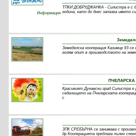
ТПКИ ДОБРУДЖАНКА - Силистра е с дъ
година, като до днес запазва името си
Информация
Земедел
Земеделска кооперация Казимир 93 се
голям опит в производството на зем
ПЧЕЛАРСКА 
Красивият Дунавски град Силистра е 
седалището на Пчеларската коопераци
с
ЗПК СРЕБЪРНА се занимава с производ
др.Кооперацията предлага пълен спек