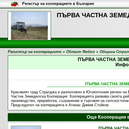
Регистър на кооперациите в България
ПЪРВА ЧАСТНА ЗЕМЕД
Регистър на кооперациите
»
Област Ямбол
»
Община Страл
ПЪРВА ЧАСТНА ЗЕМ
Инфо
ПЪРВА ЧАСТНА ЗЕМ
Красивият град Стралджа е разположен в Югоизточния регион на
Частна Земеделска Кооперация. Кооперацията развива своята дейн
производство, преработка, съхранение и търговия на селскостопа
Председател на кооперацията е Атанас Димив Стойков.
Още Кооперации 
ПЪРВА ЧАСТН