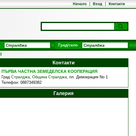
Начало
Вход
Контакти
Град/село
Я
Контакти
ПЪРВА ЧАСТНА ЗЕМЕДЕЛСКА КООПЕРАЦИЯ
Град
Стралджа
,
Община Стралджа
,
пл. Демокрация No 1
Телефон:
0887349382
Галерия