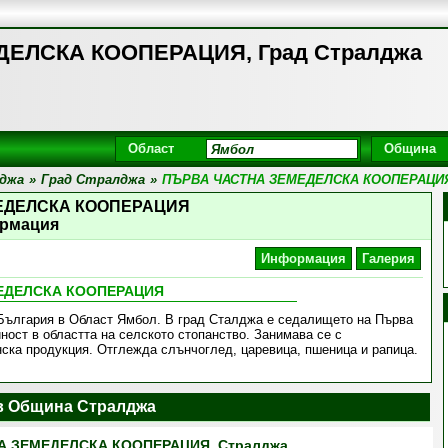
ЕЛСКА КООПЕРАЦИЯ, Град Стралджа
Област
Община
джа
»
Град Стралджа
»
ПЪРВА ЧАСТНА ЗЕМЕДЕЛСКА КООПЕРАЦИ
ЕДЕЛСКА КООПЕРАЦИЯ
рмация
Информация
Галерия
ЕДЕЛСКА КООПЕРАЦИЯ
 България в Област Ямбол. В град Сталджа е седалището на Първа
ост в областта на селското стопанство. Занимава се с
нска продукция. Отглежда слънчоглед, царевица, пшеница и рапица.
в Община Стралджа
А ЗЕМЕДЕЛСКА КООПЕРАЦИЯ, Стралджа