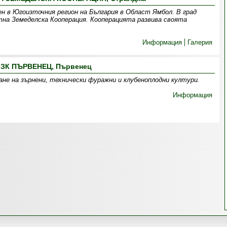
н в Югоизточния регион на България в Област Ямбол. В град
на Земеделска Кооперация. Кооперацията развива своята
Информация
Галерия
ЗК ПЪРВЕНЕЦ, Първенец
е на зърнени, технически фуражни и клубеноплодни култури.
Информация