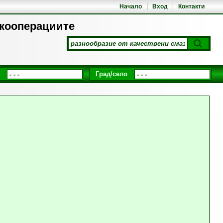
Начало
Вход
Контакти
 кооперациите
Град/село