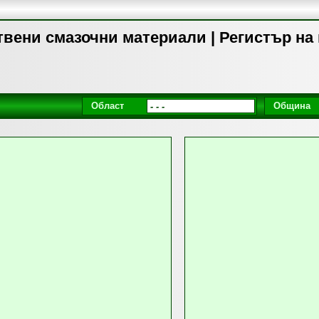
твени смазочни материали | Регистър на
Област
Община