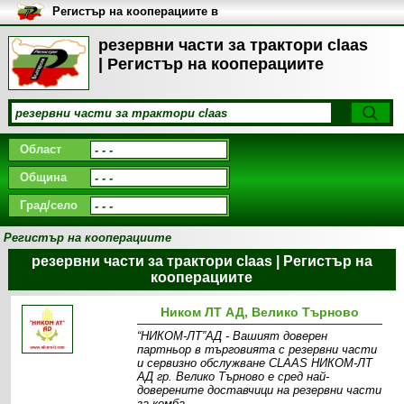
Регистър на кооперациите в
България
резервни части за трактори claas
| Регистър на кооперациите
Област
Община
Град/село
Регистър на кооперациите
резервни части за трактори claas | Регистър на
кооперациите
Ником ЛТ АД, Велико Търново
“НИКОМ-ЛТ”АД - Вашият доверен
партньор в търговията с резервни части
и сервизно обслужване CLAAS НИКОМ-ЛТ
АД гр. Велико Търново е сред най-
доверените доставчици на резервни части
за комба