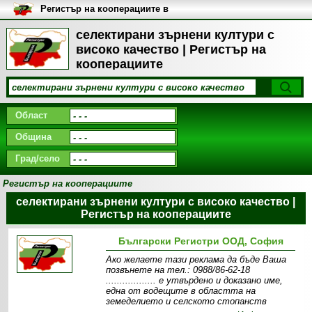
Регистър на кооперациите в
България
селектирани зърнени култури с
високо качество | Регистър на
кооперациите
Област
Община
Град/село
Регистър на кооперациите
селектирани зърнени култури с високо качество |
Регистър на кооперациите
Български Регистри ООД, София
Ако желаете тази реклама да бъде Ваша
позвънете на тел.: 0988/86-62-18
.................. e утвърдено и доказано име,
една от водещите в областта на
земеделието и селското стопанств