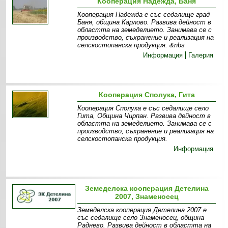
Кооперация Надежда, Баня
Кооперация Надежда е със седалище град
Баня, община Карлово. Развива дейност в
областта на земеделието. Занимава се с
производство, съхранение и реализация на
селскостопанска продукция. &nbs
Информация
Галерия
Кооперация Сполука, Гита
Кооперация Сполука е със седалище село
Гита, Община Чирпан. Развива дейност в
областта на земеделието. Занимава се с
производство, съхранение и реализация на
селскостопанска продукция.
Информация
Земеделска кооперация Детелина
2007, Знаменосец
Земеделска кооперация Детелина 2007 е
със седалище село Знаменосец, община
Раднево. Развива дейност в областта на