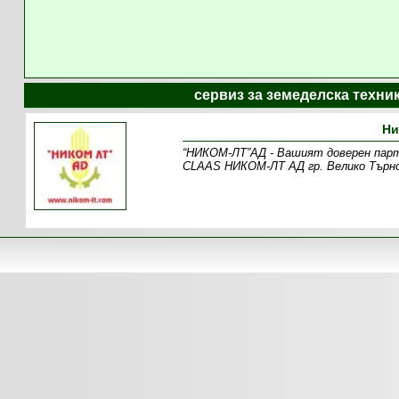
сервиз за земеделска техни
Ни
“НИКОМ-ЛТ”АД - Вашият доверен парт
CLAAS НИКОМ-ЛТ АД гр. Велико Търнов