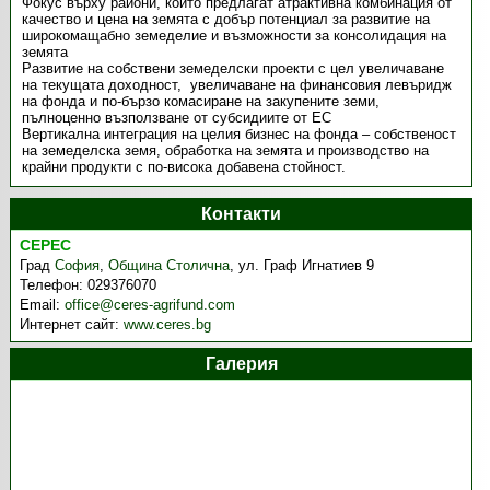
Фокус върху райони, които предлагат атрактивна комбинация от
качество и цена на земята с добър потенциал за развитие на
широкомащабно земеделие и възможности за консолидация на
земята
Развитие на собствени земеделски проекти с цел увеличаване
на текущата доходност, увеличаване на финансовия левъридж
на фонда и по-бързо комасиране на закупените земи,
пълноценно възползване от субсидиите от ЕС
Вертикална интеграция на целия бизнес на фонда – собственост
на земеделска земя, обработка на земята и производство на
крайни продукти с по-висока добавена стойност.
Контакти
СЕРЕС
Град
София
,
Община Столична
,
ул. Граф Игнатиев 9
Телефон:
029376070
Email:
office@ceres-agrifund.com
Интернет сайт:
www.ceres.bg
Галерия