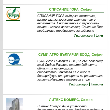
СПИСАНИЕ ГОРА, София
СПИСАНИЕ ГОРА съдържа тематика,
която засяга горскоти стопанство и
екологията. Списанието е с периодичен
печат и излиза всеки месец. Списание Гора
продължава традициите за издаване
Информация
Екип
СУМИ АГРО БЪЛГАРИЯ EООД, София
Суми Агро България ЕООД е със седалище
град София.Развива своята дейност в
областта на селското
стопанство.Занимава се с внос и
дистрибуция на препарати за растителна
защита.Извършва търговия с про
Информация
Галерия
ЛИТЕКС КОМЕРС, София
Литекс Комерс АД е утвърдено
дружество с повече от двадесет годишна