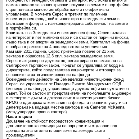
портфейл от земеделски земи в България, но с ясната визия от
самото начало за концентрирани покупки на земите в портфейла
с цел по-нататъшното им обработване и по-ефективно
управление. В момента Серес е третият по големина
инвестиционен фонд, който инвестира в земеделски земи в
България и фондът с най-концентрирана собственост на земите
в портфейла си.
Капиталът на Земеделски инвестиционен фонд Серес възлиза
на четиресет и пет милиона евро и се състои от парични вноски,
също така и от апорти на земеделски земи. Капиталът на фонда
е набран в рамките на 4 последователни увеличения.
Към май 2011 година, Серес притежава повече от 21 хил.
хектара и обработва 12,3 хил. хектара земеделска земя.
Серес е акционерно дружество, регистрирано по смисъла на
българския търговски закон. Фондът се управлява от борд на
директорите, който представлява акционерите и отговаря за
основните стратегически решения на фонда.
Всекидневните дейности на Земеделски инвестиционен фонд
Серес се управляват от Паладин Риалти Мениджмънт ООД
(мениджър на фонда, управляващо дружество) и консултативен
съвет. Той се състои от представители на по-големите акционери
и експерти с дълъг и доказан опит в инвестиционния бизнес.
KPMG е одиторската компания на фонда, а правните услуги са
делегирани на водеща местна кантора и на Cameron McKenna
(международна правна кантора).
Нашите цели
Добавяне на стойност посредством концентрация и
допълнителна консолидация на парцелите и отдаване под
аренда на значителни площи земя на земеделските
производители