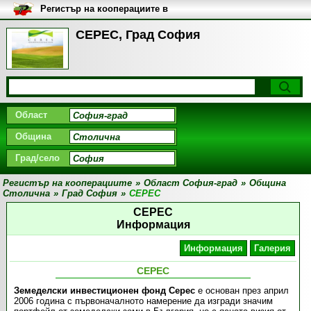
Регистър на кооперациите в
България
СЕРЕС, Град София
Област
Община
Град/село
Регистър на кооперациите
»
Област София-град
»
Община
Столична
»
Град София
»
СЕРЕС
СЕРЕС
Информация
Информация
Галерия
СЕРЕС
Земеделски инвестиционен фонд Серес
е основан през април
2006 година с първоначалното намерение да изгради значим