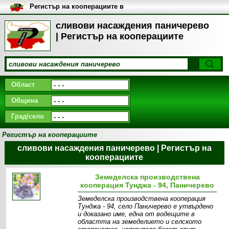
Регистър на кооперациите в
България
сливови насаждения паничерево
| Регистър на кооперациите
Област
Община
Град/село
Регистър на кооперациите
сливови насаждения паничерево | Регистър на
кооперациите
Земеделска производствена
кооперация Тунджа - 94, Паничерево
Земеделска производствена кооперация
Тунджа - 94, село Паничерево e утвърдено
и доказано име, една от водещите в
областта на земеделието и селското