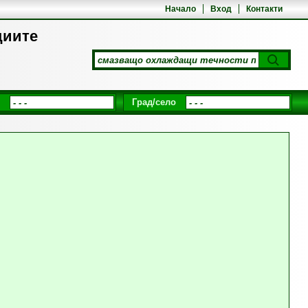
Начало
Вход
Контакти
циите
Град/село