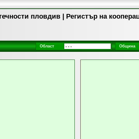
ечности пловдив | Регистър на коопера
Област
Община