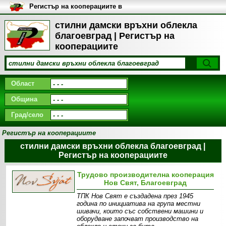
Регистър на кооперациите в
България
стилни дамски връхни облекла
благоевград | Регистър на
кооперациите
Област
Община
Град/село
Регистър на кооперациите
стилни дамски връхни облекла благоевград |
Регистър на кооперациите
Трудово производителна кооперация
Нов Свят, Благоевград
ТПК Нов Свят е създадена през 1945
година по инициатива на група местни
шивачи, които със собствени машини и
оборудване започват производство на