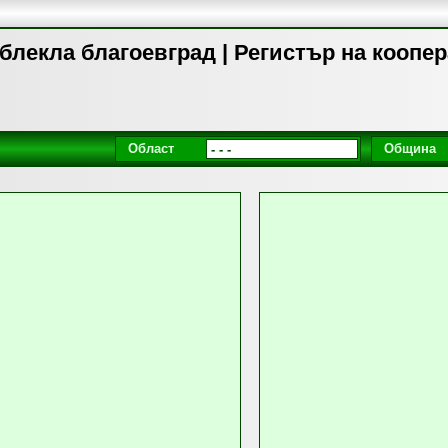
блекла благоевград | Регистър на коопе
Област
Община