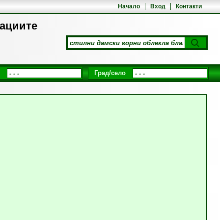
Начало
Вход
Контакти
рациите
Град/село