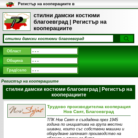
Регистър на кооперациите в
България
стилни дамски костюми
благоевград | Регистър на
кооперациите
Област
Община
Град/село
Регистър на кооперациите
стилни дамски костюми благоевград | Регистър на
кооперациите
Трудово производителна кооперация
Нов Свят, Благоевград
ТПК Нов Свят е създадена през 1945
година по инициатива на група местни
шивачи, които със собствени машини и
оборудване започват производство на