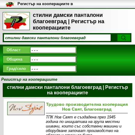
Регистър на кооперациите в
България
стилни дамски панталони
благоевград | Регистър на
кооперациите
Област
Община
Град/село
Регистър на кооперациите
стилни дамски панталони благоевград | Регистър
на кооперациите
Трудово производителна кооперация
Нов Свят, Благоевград
ТПК Нов Свят е създадена през 1945
година по инициатива на група местни
шивачи, които със собствени машини и
оборудване започват производство на