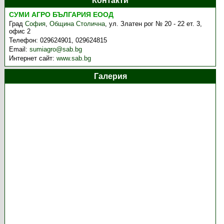
Контакти
СУМИ АГРО БЪЛГАРИЯ EООД
Град
София
,
Община Столична
,
ул. Златен рог № 20 - 22 ет. 3,
офис 2
Телефон:
029624901, 029624815
Email:
sumiagro@sab.bg
Интернет сайт:
www.sab.bg
Галерия