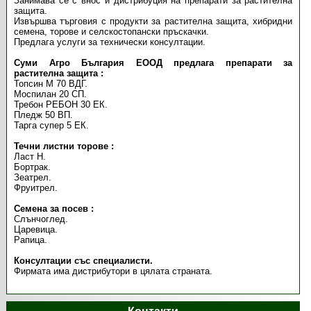
Занимава се с внос и дистрибуция на препарати за растителна
защита.
Извършва търговия с продукти за растителна защита, хибридни
семена, торове и селскостопански пръскачки.
Предлага услуги за технически консултации.
Суми Агро България ЕООД предлага препарати за
растителна защита :
Топсин М 70 ВДГ.
Моспилан 20 СП.
Требон РЕБОН 30 ЕК.
Пледж 50 ВП.
Тарга супер 5 ЕК.
Течни листни торове :
Ласт Н.
Бортрак.
Зеатрел.
Фруитрел.
Семена за посев :
Слънчоглед.
Царевица.
Рапица.
Консултации със специалисти.
Фирмата има дистрибутори в цялата страната.