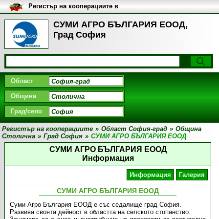
Регистър на кооперациите в
България
СУМИ АГРО БЪЛГАРИЯ EООД,
Град София
Област
Община
Град/село
Регистър на кооперациите
»
Област София-град
»
Община
Столична
»
Град София
»
СУМИ АГРО БЪЛГАРИЯ EООД
СУМИ АГРО БЪЛГАРИЯ EООД
Информация
Информация
Галерия
СУМИ АГРО БЪЛГАРИЯ EООД
Суми Агро България ЕООД е със седалище град София.
Развива своята дейност в областта на селското стопанство.