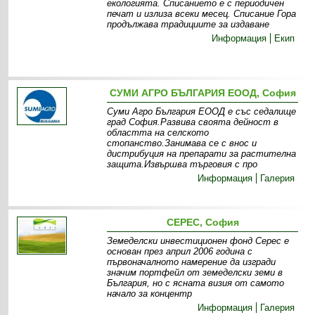
екологията. Списанието е с периодичен
печат и излиза всеки месец. Списание Гора
продължава традициите за издаване
Информация
Екип
СУМИ АГРО БЪЛГАРИЯ EООД, София
Суми Агро България ЕООД е със седалище
град София.Развива своята дейност в
областта на селското
стопанство.Занимава се с внос и
дистрибуция на препарати за растителна
защита.Извършва търговия с про
Информация
Галерия
СЕРЕС, София
Земеделски инвестиционен фонд Серес е
основан през април 2006 година с
първоначалното намерение да изгради
значим портфейл от земеделски земи в
България, но с ясната визия от самото
начало за концентр
Информация
Галерия