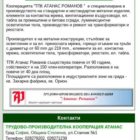
Кооперацията ''ТПК АТАНАС РОМАНОВ '' е специализирана в
производството на стандартни и нестандартни метални изделия,
елементи за контактна мрежа, вентилационни въздуховоди, ел.
табла за промишлени и битови сгради, луминисцентни
осветителни тела, производство и ремонт на трансформатори и
реостати.
Производител е на метални конструкции, стълбове за
осветление и за ел. преносната мрежа, горещо огъване на тръби
с диаметър от 60 mm до 219 mm., елементи за ел. контактна
мрежа, осветителни тела, трансформатори, реостати, ел. табла.
ТПК Атанас Романов съществува повече от 90 години,
собственост е на 150 член-кооператори. Разположена е на
повече от 40 дка площ.
Площадките са разположени в индустриалните зони на града -
кв. Захарна фабрика, кв. Орион.
Контакти
ТРУДОВО-ПРОИЗВОДИТЕЛНА КООПЕРАЦИЯ АТАНАС
Град
София
,
Община Столична
,
ул.Станчик №1
Телефон:
028279202, 028271239