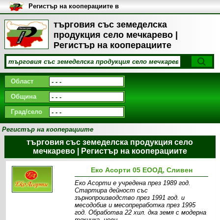
Регистър на кооперациите в
България
търговия със земеделска
продукция село мечкарево |
Регистър на кооперациите
Област
Община
Град/село
Регистър на кооперациите
търговия със земеделска продукция село
мечкарево | Регистър на кооперациите
Еко Асорти 05 ЕООД, Сливен
Еко Асорти е учредена през 1989 год.
Стартира дейност със
зърнопроизводство през 1991 год. и
месодобив и месопреработка през 1995
год. Обработва 22 хил. дка земя c модерна
техника, нови,