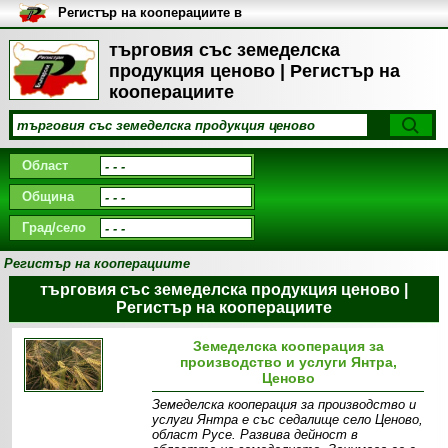
Регистър на кооперациите в
България
търговия със земеделска
продукция ценово | Регистър на
кооперациите
Област
Община
Град/село
Регистър на кооперациите
търговия със земеделска продукция ценово |
Регистър на кооперациите
Земеделска кооперация за
производство и услуги Янтра,
Ценово
Земеделска кооперация за производство и
услуги Янтра е със седалище село Ценово,
област Русе. Развива дейност в