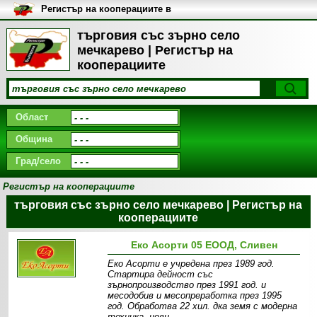
Регистър на кооперациите в
България
търговия със зърно село
мечкарево | Регистър на
кооперациите
Област
Община
Град/село
Регистър на кооперациите
търговия със зърно село мечкарево | Регистър на
кооперациите
Еко Асорти 05 ЕООД, Сливен
Еко Асорти е учредена през 1989 год.
Стартира дейност със
зърнопроизводство през 1991 год. и
месодобив и месопреработка през 1995
год. Обработва 22 хил. дка земя c модерна
техника, нови,