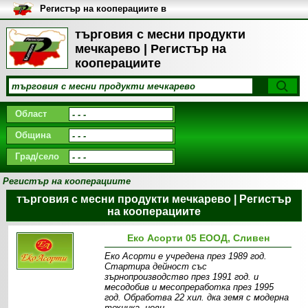
Регистър на кооперациите в
България
търговия с месни продукти
мечкарево | Регистър на
кооперациите
Област
Община
Град/село
Регистър на кооперациите
търговия с месни продукти мечкарево | Регистър
на кооперациите
Еко Асорти 05 ЕООД, Сливен
Еко Асорти е учредена през 1989 год.
Стартира дейност със
зърнопроизводство през 1991 год. и
месодобив и месопреработка през 1995
год. Обработва 22 хил. дка земя c модерна
техника, нови,